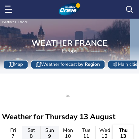
Weather
France
WEATHER FRANCE
Europe
Map
Weather forecast
by Region
Main citie
Weather for
Thursday 13 August
Fri
Sat
Sun
Mon
Tue
Wed
Thu
7
8
9
10
11
12
13