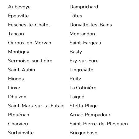
Aubevoye
Damprichard
Épouville
Tôtes
Fesches-le-Châtel
Donville-les-Bains
Tancon
Montandon
Ouroux-en-Morvan
Saint-Fargeau
Montigny
Basly
Sermoise-sur-Loire
Ézy-sur-Eure
Saint-Aubin
Lingreville
Hinges
Ruitz
Linxe
La Cotinière
Dhuizon
Laigné
Saint-Mars-sur-la-Futaie
Stella-Plage
Plouénan
Arnac-Pompadour
Charvieu
Saint-Pierre-de-Plesguen
Surtainville
Bricquebosq