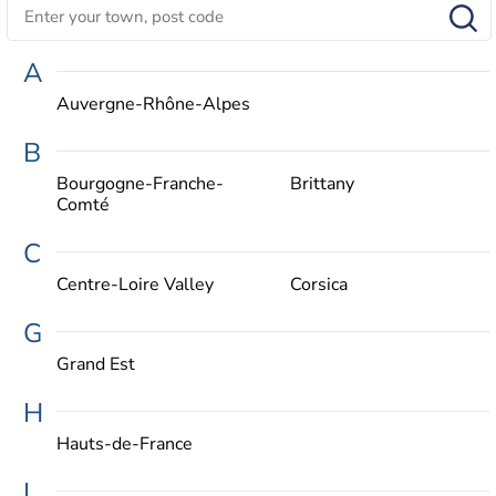
A
Auvergne-Rhône-Alpes
B
Bourgogne-Franche-
Brittany
Comté
C
Centre-Loire Valley
Corsica
G
Grand Est
H
Hauts-de-France
I