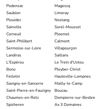
Podensac
Magescq
Saubion
Limeray
Plouider
Nostang
Sainville
Sorel-Moussel
Corneuil
Ploemel
Saint-Philibert
Calmont
Sermoise-sur-Loire
Villapourçon
Landiras
Saillans
L'Espérou
Le Trein d'Ustou
Bono
Pleyber-Christ
Felletin
Hauteville-Lompnes
Savigny-en-Sancerre
Mailly-le-Camp
Saint-Pierre-en-Faucigny
Boucau
Chaumes-en-Retz
Dompierre-sur-Besbre
Spicheren
Ax 3 Domaines