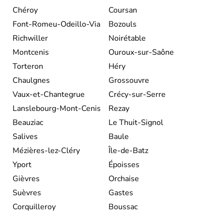
Chéroy
Coursan
Font-Romeu-Odeillo-Via
Bozouls
Richwiller
Noirétable
Montcenis
Ouroux-sur-Saône
Torteron
Héry
Chaulgnes
Grossouvre
Vaux-et-Chantegrue
Crécy-sur-Serre
Lanslebourg-Mont-Cenis
Rezay
Beauziac
Le Thuit-Signol
Salives
Baule
Mézières-lez-Cléry
Île-de-Batz
Yport
Époisses
Gièvres
Orchaise
Suèvres
Gastes
Corquilleroy
Boussac