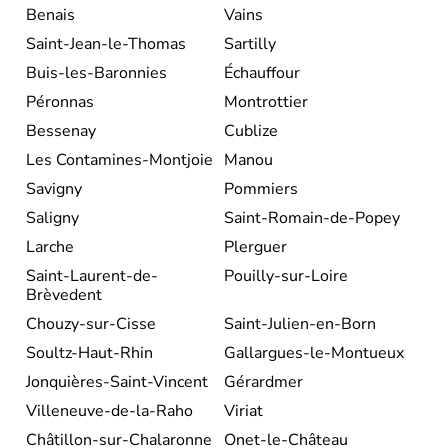
Benais
Vains
Saint-Jean-le-Thomas
Sartilly
Buis-les-Baronnies
Échauffour
Péronnas
Montrottier
Bessenay
Cublize
Les Contamines-Montjoie
Manou
Savigny
Pommiers
Saligny
Saint-Romain-de-Popey
Larche
Plerguer
Saint-Laurent-de-
Pouilly-sur-Loire
Brèvedent
Chouzy-sur-Cisse
Saint-Julien-en-Born
Soultz-Haut-Rhin
Gallargues-le-Montueux
Jonquières-Saint-Vincent
Gérardmer
Villeneuve-de-la-Raho
Viriat
Châtillon-sur-Chalaronne
Onet-le-Château