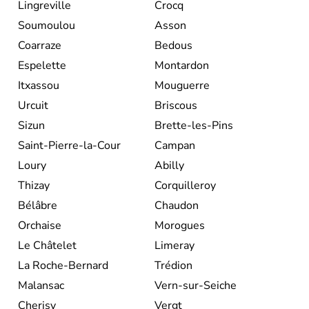
Lingreville
Crocq
Soumoulou
Asson
Coarraze
Bedous
Espelette
Montardon
Itxassou
Mouguerre
Urcuit
Briscous
Sizun
Brette-les-Pins
Saint-Pierre-la-Cour
Campan
Loury
Abilly
Thizay
Corquilleroy
Bélâbre
Chaudon
Orchaise
Morogues
Le Châtelet
Limeray
La Roche-Bernard
Trédion
Malansac
Vern-sur-Seiche
Cherisy
Vergt