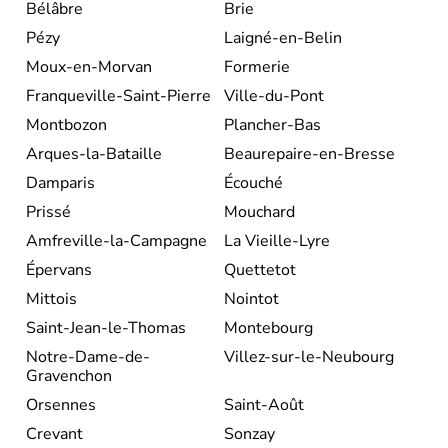
Bélâbre
Brie
Pézy
Laigné-en-Belin
Moux-en-Morvan
Formerie
Franqueville-Saint-Pierre
Ville-du-Pont
Montbozon
Plancher-Bas
Arques-la-Bataille
Beaurepaire-en-Bresse
Damparis
Écouché
Prissé
Mouchard
Amfreville-la-Campagne
La Vieille-Lyre
Épervans
Quettetot
Mittois
Nointot
Saint-Jean-le-Thomas
Montebourg
Notre-Dame-de-
Villez-sur-le-Neubourg
Gravenchon
Orsennes
Saint-Août
Crevant
Sonzay