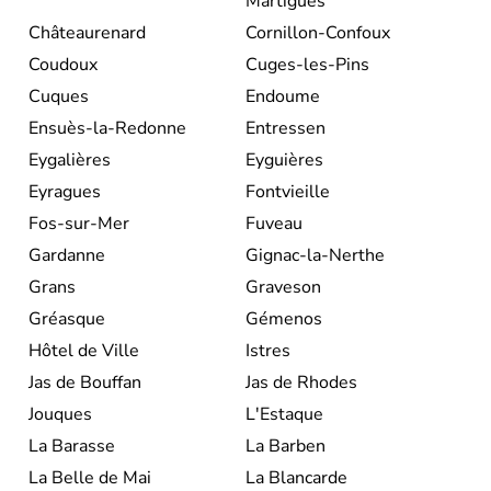
Martigues
Châteaurenard
Cornillon-Confoux
Coudoux
Cuges-les-Pins
Cuques
Endoume
Ensuès-la-Redonne
Entressen
Eygalières
Eyguières
Eyragues
Fontvieille
Fos-sur-Mer
Fuveau
Gardanne
Gignac-la-Nerthe
Grans
Graveson
Gréasque
Gémenos
Hôtel de Ville
Istres
Jas de Bouffan
Jas de Rhodes
Jouques
L'Estaque
La Barasse
La Barben
La Belle de Mai
La Blancarde