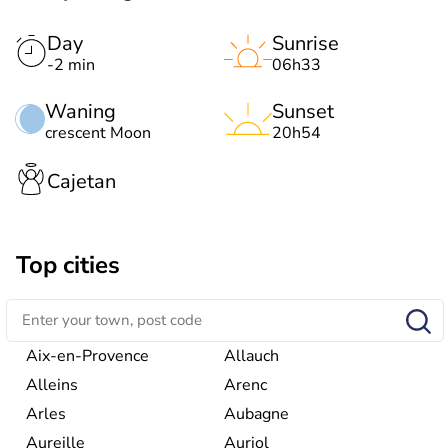
Day
Sunrise
-2 min
06h33
Waning
Sunset
crescent Moon
20h54
Cajetan
Top cities
Aix-en-Provence
Allauch
Alleins
Arenc
Arles
Aubagne
Aureille
Auriol