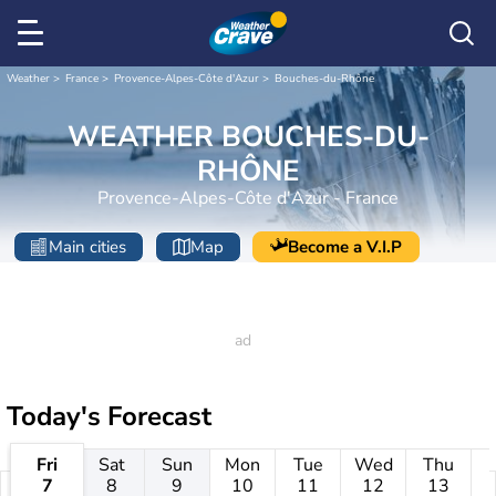
Weather
France
Provence-Alpes-Côte d'Azur
Bouches-du-Rhône
WEATHER BOUCHES-DU-
RHÔNE
Provence-Alpes-Côte d'Azur - France
Main cities
Map
Become a V.I.P
Today's Forecast
Fri
Sat
Sun
Mon
Tue
Wed
Thu
7
8
9
10
11
12
13