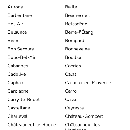
Aurons
Baille
Barbentane
Beaurecueil
Bel-Air
Belcodène
Belsunce
Berre-l'Étang
Biver
Bompard
Bon Secours
Bonneveine
Bouc-Bel-Air
Boulbon
Cabannes
Cabriès
Cadolive
Calas
Caphan
Carnoux-en-Provence
Carpiagne
Carro
Carry-le-Rouet
Cassis
Castellane
Ceyreste
Charleval
Château-Gombert
Châteauneuf-le-Rouge
Châteauneuf-les-