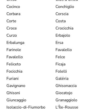
Cocinco
Conchiglio
Corbara
Corscia
Corte
Costa
Croce
Crocicchia
Curzo
Erbajolo
Erbalunga
Ersa
Farinole
Favalello
Favalello
Felce
Feliceto
Ficaja
Focicchia
Folelli
Furiani
Galéria
Gavignano
Ghisonaccia
Ghisoni
Giocatojo
Giuncaggio
Granaggiolo
Isolaccio-di-Fiumorbo
L'Île-Rousse