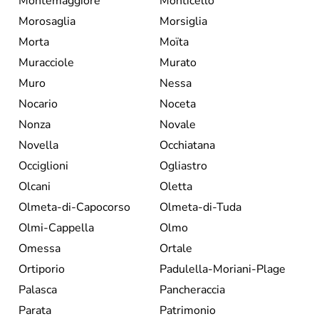
Montemaggiore
Monticello
Morosaglia
Morsiglia
Morta
Moïta
Muracciole
Murato
Muro
Nessa
Nocario
Noceta
Nonza
Novale
Novella
Occhiatana
Occiglioni
Ogliastro
Olcani
Oletta
Olmeta-di-Capocorso
Olmeta-di-Tuda
Olmi-Cappella
Olmo
Omessa
Ortale
Ortiporio
Padulella-Moriani-Plage
Palasca
Pancheraccia
Parata
Patrimonio