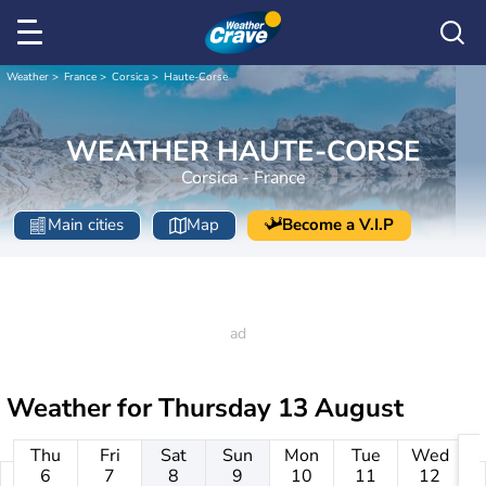
Weather
France
Corsica
Haute-Corse
WEATHER HAUTE-CORSE
Corsica - France
Main cities
Map
Become a V.I.P
Weather for
Thursday 13 August
Thu
Fri
Sat
Sun
Mon
Tue
Wed
6
7
8
9
10
11
12