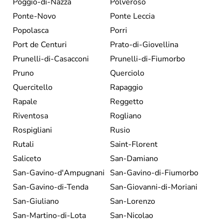
Poggio-di-Nazza
Polveroso
Ponte-Novo
Ponte Leccia
Popolasca
Porri
Port de Centuri
Prato-di-Giovellina
Prunelli-di-Casacconi
Prunelli-di-Fiumorbo
Pruno
Querciolo
Quercitello
Rapaggio
Rapale
Reggetto
Riventosa
Rogliano
Rospigliani
Rusio
Rutali
Saint-Florent
Saliceto
San-Damiano
San-Gavino-d'Ampugnani
San-Gavino-di-Fiumorbo
San-Gavino-di-Tenda
San-Giovanni-di-Moriani
San-Giuliano
San-Lorenzo
San-Martino-di-Lota
San-Nicolao