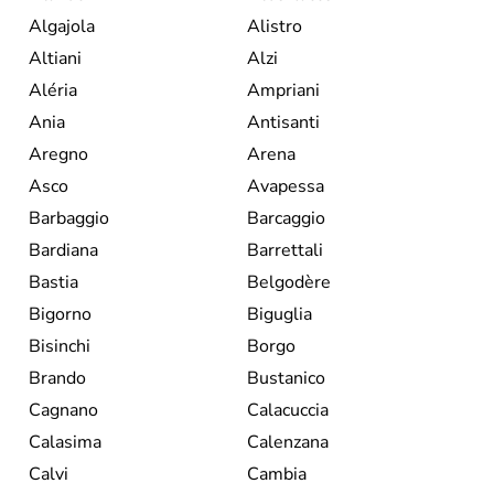
Algajola
Alistro
Altiani
Alzi
Aléria
Ampriani
Ania
Antisanti
Aregno
Arena
Asco
Avapessa
Barbaggio
Barcaggio
Bardiana
Barrettali
Bastia
Belgodère
Bigorno
Biguglia
Bisinchi
Borgo
Brando
Bustanico
Cagnano
Calacuccia
Calasima
Calenzana
Calvi
Cambia