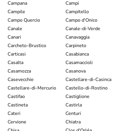
Campana
Campi
Campile
Campitello
Campo Quercio
Campo d'Onico
Canale
Canale-di-Verde
Canari
Canavaggia
Carcheto-Brustico
Carpineto
Carticasi
Casabianca
Casalta
Casamaccioli
Casamozza
Casanova
Casevecchie
Castellare-di-Casinca
Castellare-di-Mercurio
Castello-di-Rostino
Castifao
Castiglione
Castineta
Castirla
Cateri
Centuri
Cervione
Chiatra
Chisa
Clos d'Orléa