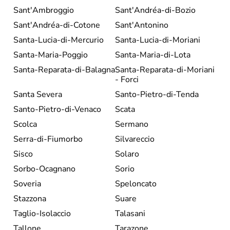
Sant'Ambroggio
Sant'Andréa-di-Bozio
Sant'Andréa-di-Cotone
Sant'Antonino
Santa-Lucia-di-Mercurio
Santa-Lucia-di-Moriani
Santa-Maria-Poggio
Santa-Maria-di-Lota
Santa-Reparata-di-Balagna
Santa-Reparata-di-Moriani
- Forci
Santa Severa
Santo-Pietro-di-Tenda
Santo-Pietro-di-Venaco
Scata
Scolca
Sermano
Serra-di-Fiumorbo
Silvareccio
Sisco
Solaro
Sorbo-Ocagnano
Sorio
Soveria
Speloncato
Stazzona
Suare
Taglio-Isolaccio
Talasani
Tallone
Tarazone