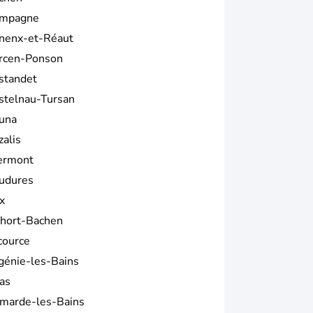
mpagne
nenx-et-Réaut
rcen-Ponson
standet
stelnau-Tursan
una
zalis
ermont
udures
x
hort-Bachen
cource
génie-les-Bains
as
marde-les-Bains