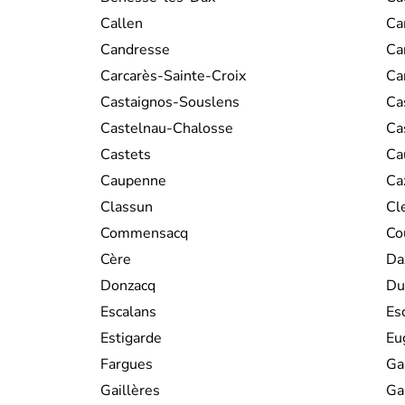
Callen
Ca
Candresse
Ca
Carcarès-Sainte-Croix
Ca
Castaignos-Souslens
Ca
Castelnau-Chalosse
Ca
Castets
Ca
Caupenne
Ca
Classun
Cl
Commensacq
Co
Cère
Da
Donzacq
Du
Escalans
Es
Estigarde
Eu
Fargues
Ga
Gaillères
Ga