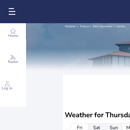
Weather
France
New Aquitaine
Landes
Home
Radar
Log in
Weather for
Thursd
Fri
Sat
Sun
M