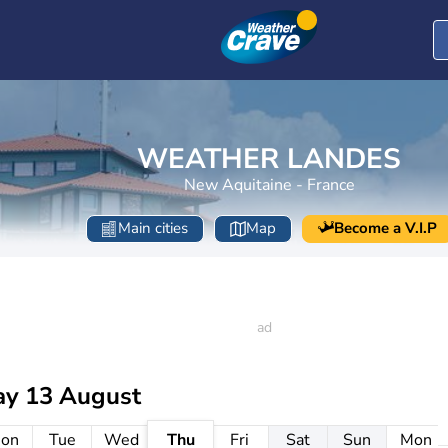
WEATHER LANDES
New Aquitaine - France
Main cities
Map
Become a V.I.P
ay 13 August
on
Tue
Wed
Thu
Fri
Sat
Sun
Mon