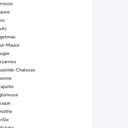
rrosse
aune
os
uts
getmau
ut-Mauco
ugas
rsarrieu
bastide-Chalosse
benne
cajunte
glorieuse
luque
mothe
rille
 Frêche