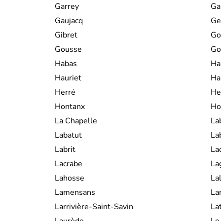
Garrey
Ga
Gaujacq
Ge
Gibret
Go
Gousse
Go
Habas
Ha
Hauriet
Ha
Herré
He
Hontanx
Ho
La Chapelle
La
Labatut
La
Labrit
La
Lacrabe
La
Lahosse
La
Lamensans
La
Larrivière-Saint-Savin
Lat
Laurède
Le