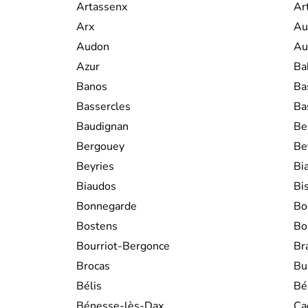
Artassenx
Ar
Arx
Au
Audon
Au
Azur
Ba
Banos
Ba
Bassercles
Ba
Baudignan
Be
Bergouey
Be
Beyries
Bi
Biaudos
Bi
Bonnegarde
Bo
Bostens
Bo
Bourriot-Bergonce
Br
Brocas
Bu
Bélis
Bé
Bénesse-lès-Dax
Ca