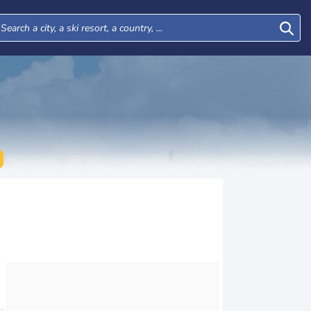
Tue
Wed
Thu
Fri