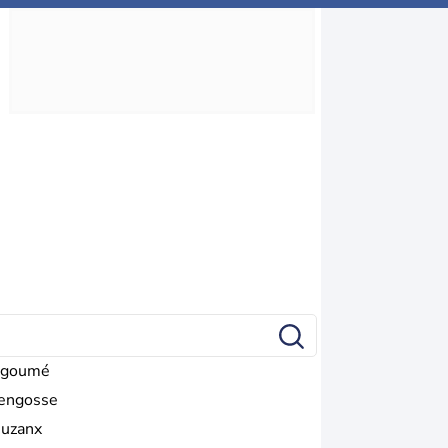
goumé
engosse
juzanx