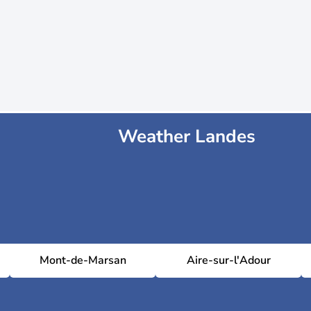
Weather Landes
Mont-de-Marsan
Aire-sur-l'Adour