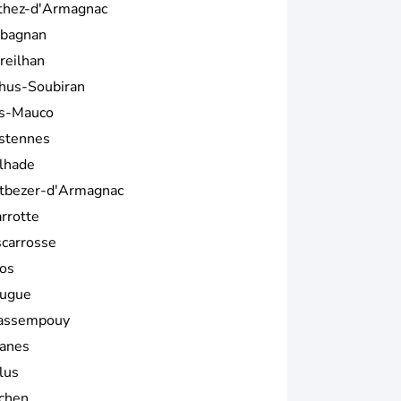
thez-d'Armagnac
bagnan
reilhan
hus-Soubiran
s-Mauco
stennes
lhade
tbezer-d'Armagnac
arrotte
scarrosse
os
ugue
assempouy
anes
lus
chen