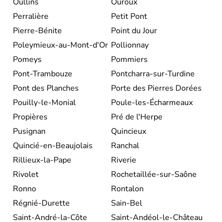
Oullins
Ouroux
Perralière
Petit Pont
Pierre-Bénite
Point du Jour
Poleymieux-au-Mont-d'Or
Pollionnay
Pomeys
Pommiers
Pont-Trambouze
Pontcharra-sur-Turdine
Pont des Planches
Porte des Pierres Dorées
Pouilly-le-Monial
Poule-les-Écharmeaux
Propières
Pré de l'Herpe
Pusignan
Quincieux
Quincié-en-Beaujolais
Ranchal
Rillieux-la-Pape
Riverie
Rivolet
Rochetaillée-sur-Saône
Ronno
Rontalon
Régnié-Durette
Sain-Bel
Saint-André-la-Côte
Saint-Andéol-le-Château