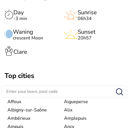
Day
Sunrise
-3 min
06h34
Waning
Sunset
crescent Moon
20h57
Clare
Top cities
Affoux
Aigueperse
Albigny-sur-Saône
Alix
Ambérieux
Amplepuis
Ampuis
Ancy