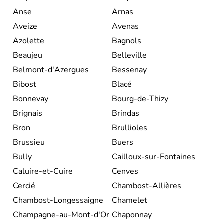
Anse
Arnas
Aveize
Avenas
Azolette
Bagnols
Beaujeu
Belleville
Belmont-d'Azergues
Bessenay
Bibost
Blacé
Bonnevay
Bourg-de-Thizy
Brignais
Brindas
Bron
Brullioles
Brussieu
Buers
Bully
Cailloux-sur-Fontaines
Caluire-et-Cuire
Cenves
Cercié
Chambost-Allières
Chambost-Longessaigne
Chamelet
Champagne-au-Mont-d'Or
Chaponnay