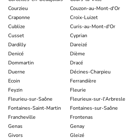
Courzieu
Couzon-au-Mont-d'Or
Craponne
Croix-Luizet
Cublize
Curis-au-Mont-d'Or
Cusset
Cyprian
Dardilly
Dareizé
Denicé
Dième
Dommartin
Dracé
Duerne
Décines-Charpieu
Ecoin
Ferrandière
Feyzin
Fleurie
Fleurieu-sur-Saône
Fleurieux-sur-l'Arbresle
Fontaines-Saint-Martin
Fontaines-sur-Saône
Francheville
Frontenas
Genas
Genay
Givors
Gleizé