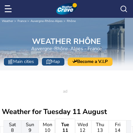
Weather
France
Auvergne-Rhône-Alpes
Rhône
WEATHER RHÔNE
Auvergne-Rhône-Alpes - France
Main cities
Map
Become a V.I.P
Weather for
Tuesday 11 August
Sat
Sun
Mon
Tue
Wed
Thu
Fri
8
9
10
11
12
13
14