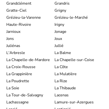
Grandclément
Grandris
Gratte-Ciel
Grigny
Grézieu-la-Varenne
Grézieu-le-Marché
Haute-Rivoire
Irigny
Jarnioux
Jonage
Jons
Joux
Juliénas
Jullié
L'Arbresle
La Balme
La Chapelle-de-Mardore
La Chapelle-sur-Coise
La Croix-Rousse
La Côte
La Grappinière
La Mulatière
La Poudrette
La Rize
La Soie
La Thibaude
La Tour-de-Salvagny
Lacenas
Lachassagne
Lamure-sur-Azergues