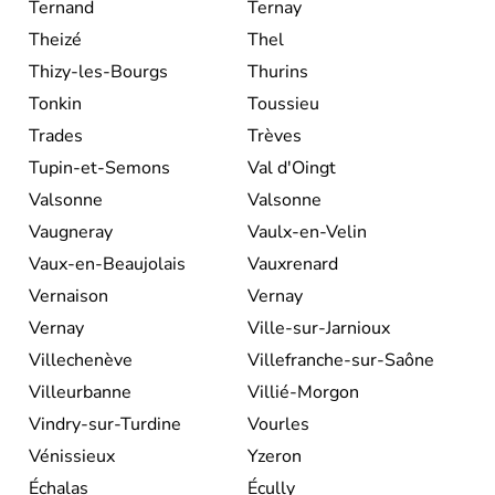
Ternand
Ternay
Theizé
Thel
Thizy-les-Bourgs
Thurins
Tonkin
Toussieu
Trades
Trèves
Tupin-et-Semons
Val d'Oingt
Valsonne
Valsonne
Vaugneray
Vaulx-en-Velin
Vaux-en-Beaujolais
Vauxrenard
Vernaison
Vernay
Vernay
Ville-sur-Jarnioux
Villechenève
Villefranche-sur-Saône
Villeurbanne
Villié-Morgon
Vindry-sur-Turdine
Vourles
Vénissieux
Yzeron
Échalas
Écully