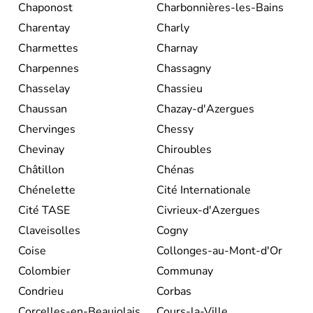
Chaponost
Charbonnières-les-Bains
Charentay
Charly
Charmettes
Charnay
Charpennes
Chassagny
Chasselay
Chassieu
Chaussan
Chazay-d'Azergues
Chervinges
Chessy
Chevinay
Chiroubles
Châtillon
Chénas
Chénelette
Cité Internationale
Cité TASE
Civrieux-d'Azergues
Claveisolles
Cogny
Coise
Collonges-au-Mont-d'Or
Colombier
Communay
Condrieu
Corbas
Corcelles-en-Beaujolais
Cours-la-Ville