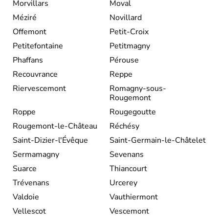
Morvillars
Moval
Méziré
Novillard
Offemont
Petit-Croix
Petitefontaine
Petitmagny
Phaffans
Pérouse
Recouvrance
Reppe
Riervescemont
Romagny-sous-
Rougemont
Roppe
Rougegoutte
Rougemont-le-Château
Réchésy
Saint-Dizier-l'Évêque
Saint-Germain-le-Châtelet
Sermamagny
Sevenans
Suarce
Thiancourt
Trévenans
Urcerey
Valdoie
Vauthiermont
Vellescot
Vescemont