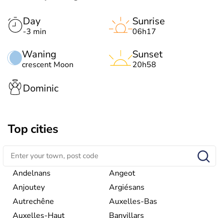
Day
Sunrise
-3 min
06h17
Waning
Sunset
crescent Moon
20h58
Dominic
Top cities
Andelnans
Angeot
Anjoutey
Argiésans
Autrechêne
Auxelles-Bas
Auxelles-Haut
Banvillars