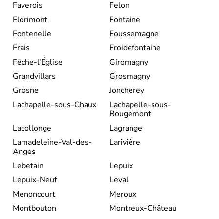
Faverois
Felon
Florimont
Fontaine
Fontenelle
Foussemagne
Frais
Froidefontaine
Fêche-l'Église
Giromagny
Grandvillars
Grosmagny
Grosne
Joncherey
Lachapelle-sous-Chaux
Lachapelle-sous-
Rougemont
Lacollonge
Lagrange
Lamadeleine-Val-des-
Larivière
Anges
Lebetain
Lepuix
Lepuix-Neuf
Leval
Menoncourt
Meroux
Montbouton
Montreux-Château