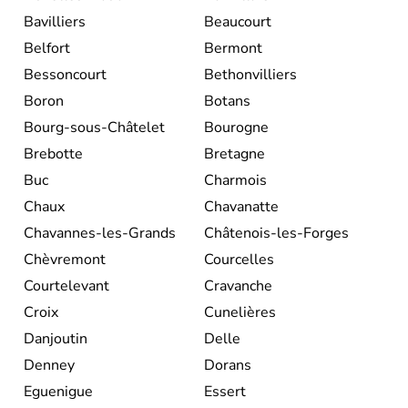
Bavilliers
Beaucourt
Belfort
Bermont
Bessoncourt
Bethonvilliers
Boron
Botans
Bourg-sous-Châtelet
Bourogne
Brebotte
Bretagne
Buc
Charmois
Chaux
Chavanatte
Chavannes-les-Grands
Châtenois-les-Forges
Chèvremont
Courcelles
Courtelevant
Cravanche
Croix
Cunelières
Danjoutin
Delle
Denney
Dorans
Eguenigue
Essert