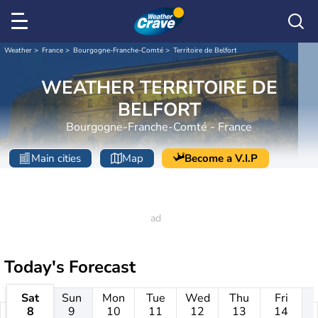
Weather
France
Bourgogne-Franche-Comté
Territoire de Belfort
WEATHER TERRITOIRE DE
BELFORT
Bourgogne-Franche-Comté - France
Main cities
Map
Become a V.I.P
Today's Forecast
Sat
Sun
Mon
Tue
Wed
Thu
Fri
8
9
10
11
12
13
14