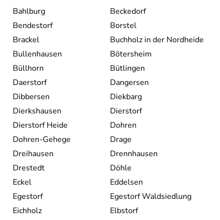
Bahlburg
Beckedorf
Bendestorf
Borstel
Brackel
Buchholz in der Nordheide
Bullenhausen
Bötersheim
Büllhorn
Bütlingen
Daerstorf
Dangersen
Dibbersen
Diekbarg
Dierkshausen
Dierstorf
Dierstorf Heide
Dohren
Dohren-Gehege
Drage
Dreihausen
Drennhausen
Drestedt
Döhle
Eckel
Eddelsen
Egestorf
Egestorf Waldsiedlung
Eichholz
Elbstorf