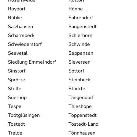
Rosenweide
Rottorf
Roydorf
Rönne
Rübke
Sahrendorf
Salzhausen
Sangenstedt
Scharmbeck
Schierhorn
Schwiederstorf
Schwinde
Seevetal
Seppensen
Siedlung Emmelndorf
Sieversen
Sinstorf
Sottorf
Sprötze
Steinbeck
Stelle
Stöckte
Suerhop
Tangendorf
Tespe
Thieshope
Todtglüsingen
Toppenstedt
Tostedt
Tostedt-Land
Trelde
Tönnhausen