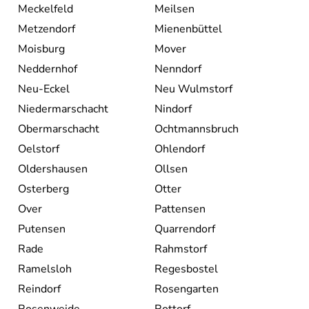
Meckelfeld
Meilsen
Metzendorf
Mienenbüttel
Moisburg
Mover
Neddernhof
Nenndorf
Neu-Eckel
Neu Wulmstorf
Niedermarschacht
Nindorf
Obermarschacht
Ochtmannsbruch
Oelstorf
Ohlendorf
Oldershausen
Ollsen
Osterberg
Otter
Over
Pattensen
Putensen
Quarrendorf
Rade
Rahmstorf
Ramelsloh
Regesbostel
Reindorf
Rosengarten