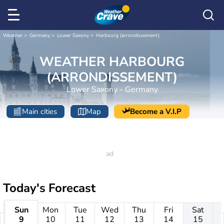
Weather
Germany
Lower Saxony
Harbourg (arrondissement)
WEATHER HARBOURG
(ARRONDISSEMENT)
Lower Saxony - Germany
Main cities
Map
Become a V.I.P
Today's Forecast
Sun
Mon
Tue
Wed
Thu
Fri
Sat
9
10
11
12
13
14
15