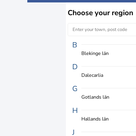
Choose
your region
B
Blekinge län
D
Dalecarlia
G
Gotlands län
H
Hallands län
J