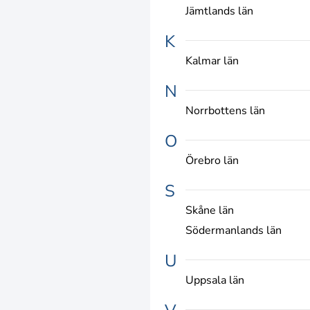
Jämtlands län
K
Kalmar län
N
Norrbottens län
O
Örebro län
S
Skåne län
Södermanlands län
U
Uppsala län