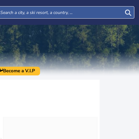
Become a V.I.P
Tue
Wed
Thu
Fri