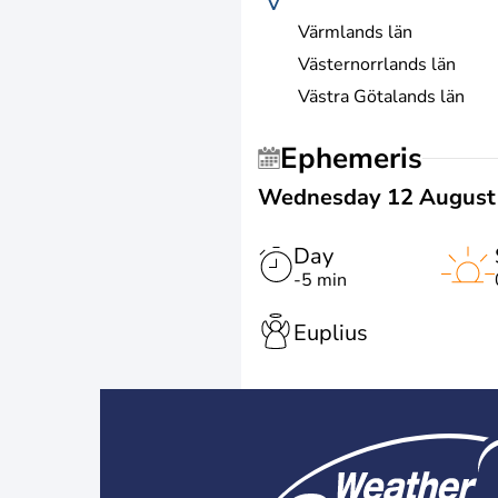
V
Värmlands län
Västernorrlands län
Västra Götalands län
Ephemeris
Wednesday 12 August
Day
-5 min
Euplius