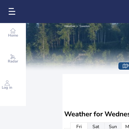
Weather
Sweden
Home
Radar
Log in
Weather for
Wednes
Fri
Sat
Sun
M