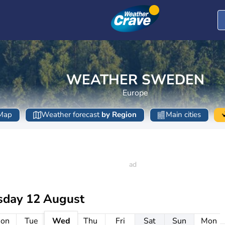
WEATHER SWEDEN
Europe
Map
Weather forecast
by Region
Main cities
day 12 August
on
Tue
Wed
Thu
Fri
Sat
Sun
Mon